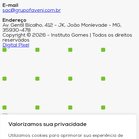
E-mail
sac@grupofaveni.com.br
Endereço
Av. Gentil Bicalho, 412 - JK, João Monlevade - MG,
35930-478
Copyright © 2026 - Instituto Gomes | Todos os direitos
reservados
Digital Pixel
Cursos
Valorizamos sua privacidade
Polos
Blog
Utilizamos cookies para aprimorar sua experiência de
Institucional