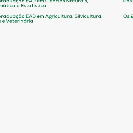
raduação EAD em Ciências Naturais,
Pós
ática e Estatística
raduação EAD em Agricultura, Silvicultura,
Os 
 e Veterinária