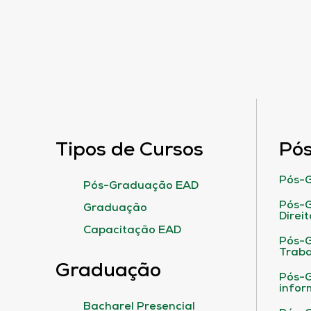
Tipos de Cursos
Pó
Pós-G
Pós-Graduação EAD
Pós-G
Graduação
Direit
Capacitação EAD
Pós-
Traba
Graduação
Pós-G
infor
Bacharel Presencial