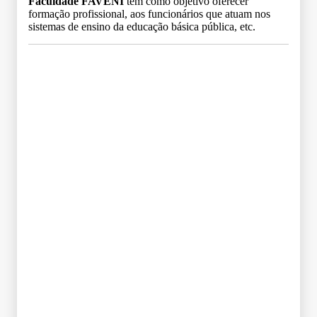
Faculdade FAVENI
tem como objetivo oferecer
formação profissional, aos funcionários que atuam nos
sistemas de ensino da educação básica pública, etc.
Grade Curricular