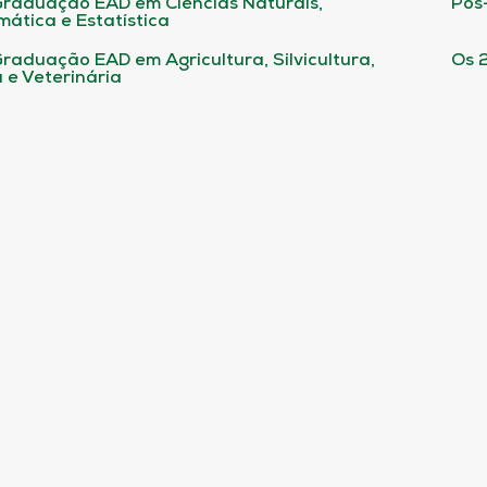
raduação EAD em Ciências Naturais,
Pós
ática e Estatística
raduação EAD em Agricultura, Silvicultura,
Os 
 e Veterinária