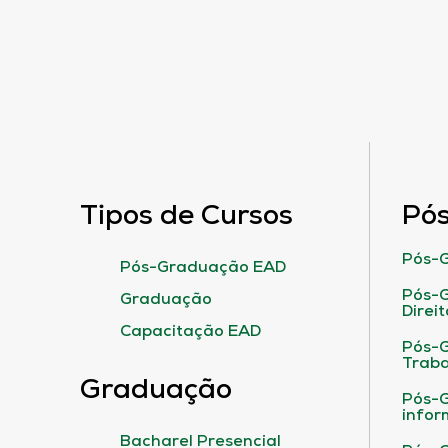
Tipos de Cursos
Pó
Pós-G
Pós-Graduação EAD
Pós-G
Graduação
Direit
Capacitação EAD
Pós-
Traba
Graduação
Pós-G
infor
Bacharel Presencial