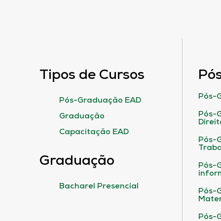
Tipos de Cursos
Pó
Pós-G
Pós-Graduação EAD
Pós-G
Graduação
Direit
Capacitação EAD
Pós-
Traba
Graduação
Pós-G
infor
Bacharel Presencial
Pós-G
Matem
Pós-G