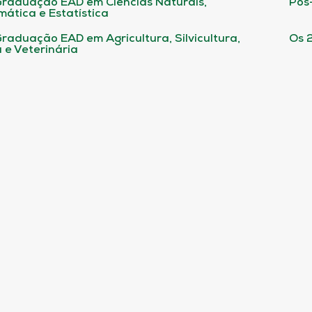
raduação EAD em Ciências Naturais,
Pós
ática e Estatística
raduação EAD em Agricultura, Silvicultura,
Os 
 e Veterinária