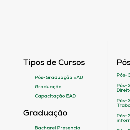
Tipos de Cursos
Pó
Pós-G
Pós-Graduação EAD
Pós-G
Graduação
Direit
Capacitação EAD
Pós-
Traba
Graduação
Pós-G
infor
Bacharel Presencial