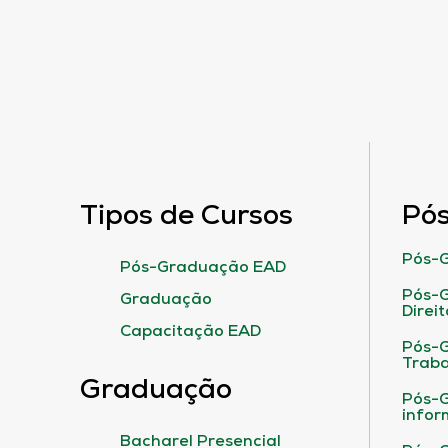
Tipos de Cursos
Pó
Pós-G
Pós-Graduação EAD
Pós-G
Graduação
Direit
Capacitação EAD
Pós-
Traba
Graduação
Pós-G
infor
Bacharel Presencial