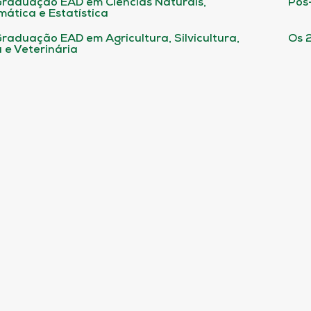
raduação EAD em Ciências Naturais,
Pós
ática e Estatística
raduação EAD em Agricultura, Silvicultura,
Os 
 e Veterinária