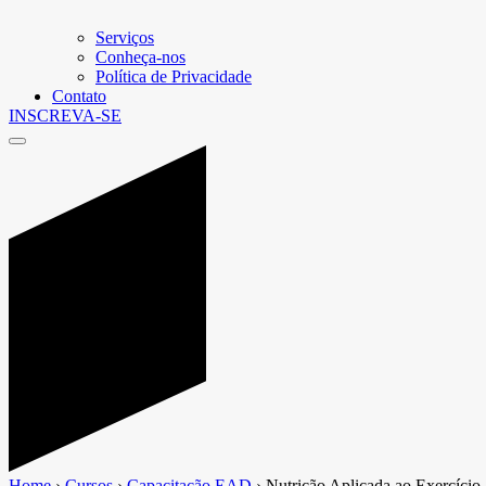
Serviços
Conheça-nos
Política de Privacidade
Contato
INSCREVA-SE
Home
›
Cursos
›
Capacitação EAD
›
Nutrição Aplicada ao Exercício