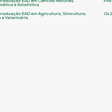
raduação EAD em Ciências Naturais,
Pós
ática e Estatística
raduação EAD em Agricultura, Silvicultura,
Os 
 e Veterinária