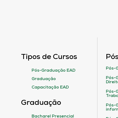
Tipos de Cursos
Pó
Pós-G
Pós-Graduação EAD
Pós-G
Graduação
Direit
Capacitação EAD
Pós-
Traba
Graduação
Pós-G
infor
Bacharel Presencial