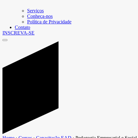
Serviços
Conheça-nos
Política de Privacidade
Contato
INSCREVA-SE
Home
›
Cursos
›
Capacitação EAD
›
Pedagogia Empresarial e Social