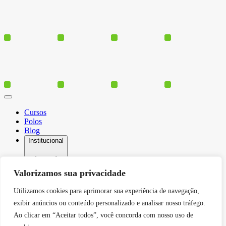
Cursos
Polos
Blog
Institucional
Valorizamos sua privacidade
Serviços
Utilizamos cookies para aprimorar sua experiência de navegação,
Conheça-nos
exibir anúncios ou conteúdo personalizado e analisar nosso tráfego.
Política de Privacidade
Contato
Ao clicar em “Aceitar todos”, você concorda com nosso uso de