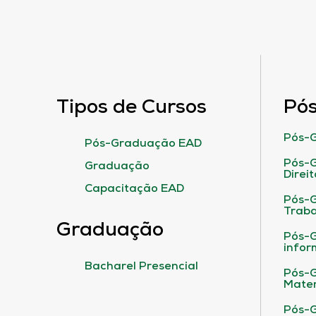
Tipos de Cursos
Pó
Pós-G
Pós-Graduação EAD
Pós-G
Graduação
Direit
Capacitação EAD
Pós-
Traba
Graduação
Pós-G
infor
Bacharel Presencial
Pós-G
Matem
Pós-G