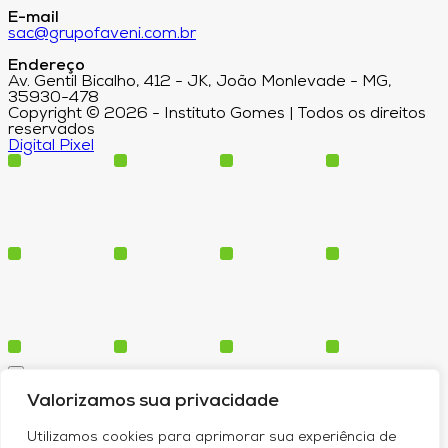
E-mail
sac@grupofaveni.com.br
Endereço
Av. Gentil Bicalho, 412 - JK, João Monlevade - MG,
35930-478
Copyright © 2026 - Instituto Gomes | Todos os direitos
reservados
Digital Pixel
Cursos
Valorizamos sua privacidade
Polos
Blog
Utilizamos cookies para aprimorar sua experiência de
Institucional