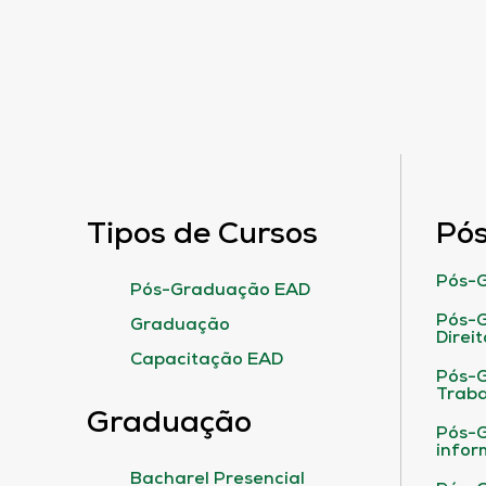
Tipos de Cursos
Pó
Pós-G
Pós-Graduação EAD
Pós-G
Graduação
Direit
Capacitação EAD
Pós-
Traba
Graduação
Pós-G
infor
Bacharel Presencial