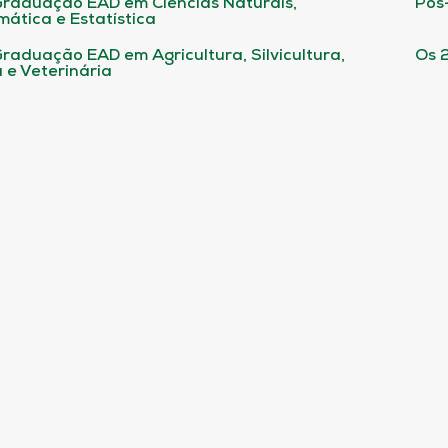
raduação EAD em Ciências Naturais,
Pós
ática e Estatística
raduação EAD em Agricultura, Silvicultura,
Os 
 e Veterinária