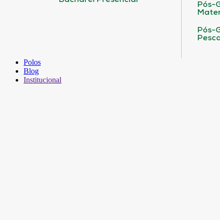
Bacharel Presencial
Pós-G
Matem
Pós-G
Pesca
Polos
Blog
Institucional