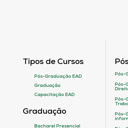
Tipos de Cursos
Pó
Pós-G
Pós-Graduação EAD
Pós-G
Graduação
Direit
Capacitação EAD
Pós-
Traba
Graduação
Pós-G
infor
Bacharel Presencial