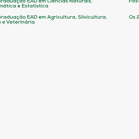
raduação EAD em Ciências Naturais,
Pós
ática e Estatística
raduação EAD em Agricultura, Silvicultura,
Os 
 e Veterinária