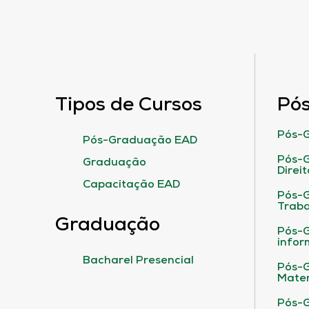
Tipos de Cursos
Pó
Pós-G
Pós-Graduação EAD
Pós-G
Graduação
Direit
Capacitação EAD
Pós-
Traba
Graduação
Pós-G
infor
Bacharel Presencial
Pós-G
Matem
Pós-G