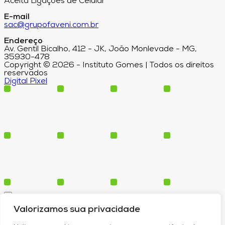
Aceita Ligações de Celular
E-mail
sac@grupofaveni.com.br
Endereço
Av. Gentil Bicalho, 412 - JK, João Monlevade - MG,
35930-478
Copyright © 2026 - Instituto Gomes | Todos os direitos
reservados
Digital Pixel
Cursos
Valorizamos sua privacidade
Polos
Blog