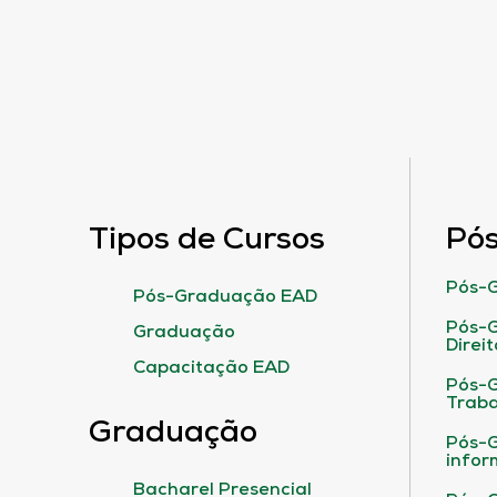
Tipos de Cursos
Pó
Pós-G
Pós-Graduação EAD
Pós-G
Graduação
Direit
Capacitação EAD
Pós-
Traba
Graduação
Pós-G
infor
Bacharel Presencial