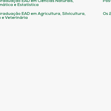
raduação EAD em Ciências Naturais,
Pós
ática e Estatística
raduação EAD em Agricultura, Silvicultura,
Os 
 e Veterinária