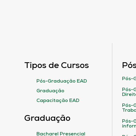
Tipos de Cursos
Pó
Pós-G
Pós-Graduação EAD
Pós-G
Graduação
Direit
Capacitação EAD
Pós-
Traba
Graduação
Pós-G
infor
Bacharel Presencial