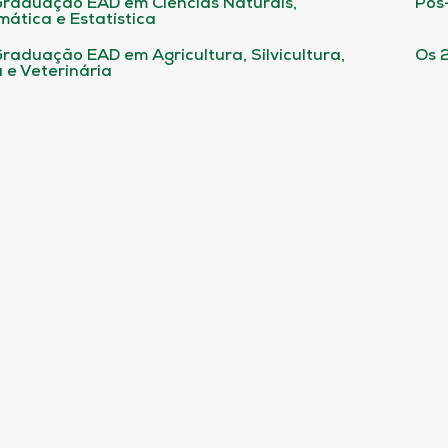
raduação EAD em Ciências Naturais,
Pós
ática e Estatística
raduação EAD em Agricultura, Silvicultura,
Os 
 e Veterinária