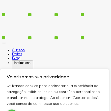
Cursos
Polos
Blog
Institucional
Valorizamos sua privacidade
Serviços
Utilizamos cookies para aprimorar sua experiência de
Conheça-nos
navegação, exibir anúncios ou conteúdo personalizado
Política de Privacidade
Contato
e analisar nosso tráfego. Ao clicar em “Aceitar todos”,
você concorda com nosso uso de cookies.