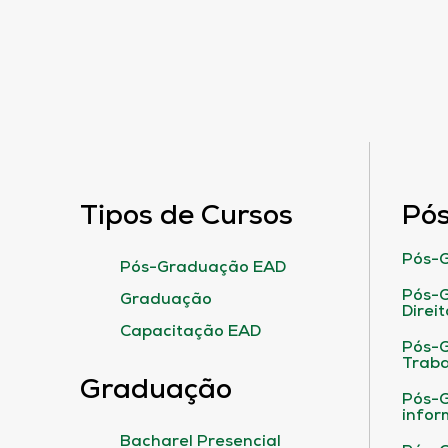
Tipos de Cursos
Pó
Pós-G
Pós-Graduação EAD
Pós-G
Graduação
Direit
Capacitação EAD
Pós-
Traba
Graduação
Pós-G
infor
Bacharel Presencial