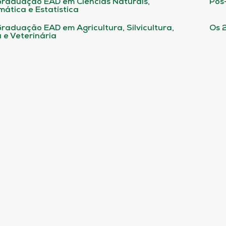
raduação EAD em Ciências Naturais,
Pós
ática e Estatística
raduação EAD em Agricultura, Silvicultura,
Os 
 e Veterinária