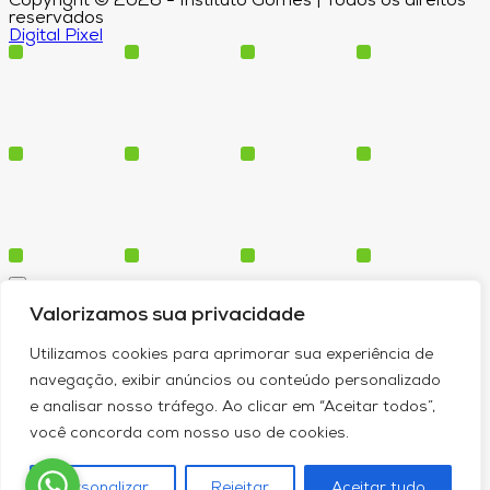
Copyright © 2026 - Instituto Gomes | Todos os direitos
reservados
Digital Pixel
Cursos
Valorizamos sua privacidade
Polos
Blog
Utilizamos cookies para aprimorar sua experiência de
Institucional
navegação, exibir anúncios ou conteúdo personalizado
e analisar nosso tráfego. Ao clicar em “Aceitar todos”,
você concorda com nosso uso de cookies.
Serviços
Conheça-nos
Personalizar
Rejeitar
Aceitar tudo